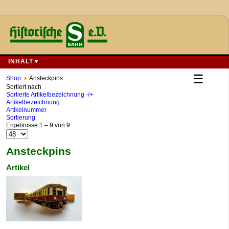
INHALT▼
☰
Shop
Ansteckpins
Sortiert nach
Sortierte Artikelbezeichnung -/+
Artikelbezeichnung
Artikelnummer
Sortierung
Ergebnisse 1 – 9 von 9
Ansteckpins
Artikel